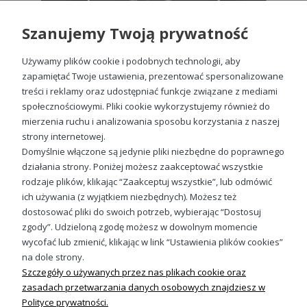
Szanujemy Twoją prywatność
Używamy plików cookie i podobnych technologii, aby
zapamiętać Twoje ustawienia, prezentować spersonalizowane
treści i reklamy oraz udostępniać funkcje związane z mediami
społecznościowymi. Pliki cookie wykorzystujemy również do
Gołębie dla gołębiarza hodowcy gołębi Męska bluza
mierzenia ruchu i analizowania sposobu korzystania z naszej
89,88 zł
strony internetowej.
Domyślnie włączone są jedynie pliki niezbędne do poprawnego
działania strony. Poniżej możesz zaakceptować wszystkie
rodzaje plików, klikając “Zaakceptuj wszystkie”, lub odmówić
ich używania (z wyjątkiem niezbędnych). Możesz też
Sprawdź nasze social media
dostosować pliki do swoich potrzeb, wybierając “Dostosuj
zgody”. Udzieloną zgodę możesz w dowolnym momencie
wycofać lub zmienić, klikając w link “Ustawienia plików cookies”
na dole strony.
Szczegóły o używanych przez nas plikach cookie oraz
zasadach przetwarzania danych osobowych znajdziesz w
Polityce prywatności.