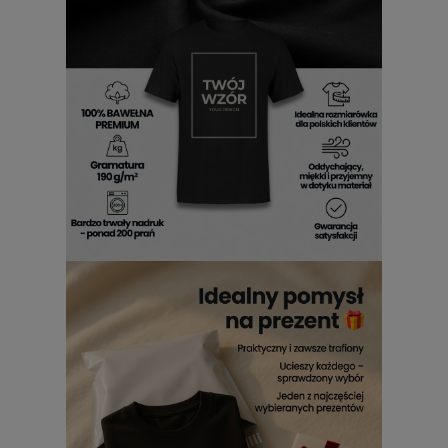
satysfakcji – dla prawdziwego gołębiarza to rzecz
obowiązkowa.
– Szacunek na dzielni i w gołębniku gwarantowany
Ten wzór wywoła uśmiech u każdego, kto wie, co znaczy
prawdziwa pasja. A dla tych, którzy nie wiedzą – to
doskonała okazja, żeby się dowiedzieli.
Załóż ją i pokaż, że nie jesteś byle kim. Jesteś władcą
skrzydeł – bez Ciebie nie ma lotów!