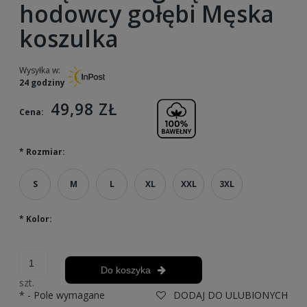
hodowcy gołębi Męska
koszulka
Wysyłka w:
24 godziny
49,98 ZŁ
Cena:
*
Rozmiar:
S
M
L
XL
XXL
3XL
*
Kolor:
Do koszyka
szt.
*
- Pole wymagane
DODAJ DO ULUBIONYCH