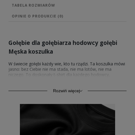
TABELA ROZMIARÓW
OPINIE O PRODUKCIE (0)
Gołębie dla gołębiarza hodowcy gołębi
Męska koszulka
W świecie gołębi każdy wie, kto tu rządzi. Ta koszulka mówi
jasno: bez Ciebie nie ma stada, nie ma lotów, nie ma
niczego. To doskonały t-shirt dla każdego hodowcy,
pasjonata lub mistrza gołębnika, który zna swoją wartość.
– Trwałość jak u najlepszego lotnika
Rozwiń więcej
Koszulka premium o gramaturze 190, wykonana w 100% z
bawełny. Miękka, przewiewna i bardzo solidna – tak jak
każdy, kto zna się na gołębiach. Nadruk wytrzymuje ponad
200 prań i wciąż wygląda jak nowy.
– Świetny prezent w doskonałej cenie
Idealna na urodziny, imieniny lub jako nagroda za najlepszy
sezon. Kosztuje niewiele, a daje mnóstwo radości i