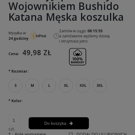
Wojownikiem Bushido
Katana Męska koszulka
Zamów w ciągu:
08:15:54
Wysyłka w:
a zamówienie wyślemy dzisiaj
24 godziny
i otrzymasz jutro
49,98 ZŁ
Cena:
*
Rozmiar:
S
M
L
XL
XXL
3XL
*
Kolor:
Do koszyka
szt.
*
- Pole wymagane
DODAJ DO ULUBIONYCH