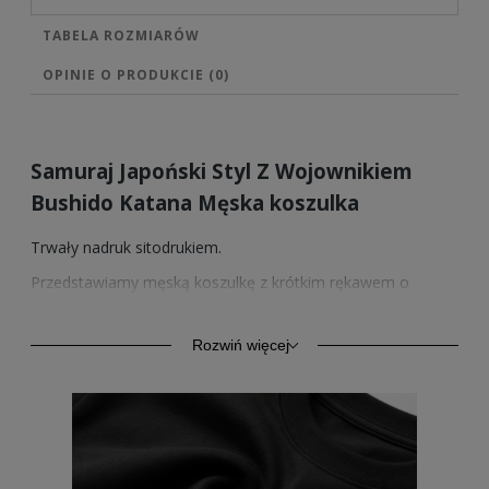
TABELA ROZMIARÓW
OPINIE O PRODUKCIE (0)
Samuraj Japoński Styl Z Wojownikiem
Bushido Katana Męska koszulka
Trwały nadruk sitodrukiem.
Przedstawiamy męską koszulkę z krótkim rękawem o
podwyższonej gramaturze 185/195g/m2. Wyprodukowana z
bawełny o podwyższonej wytrzymałości. Klasyczny krój i
styl zapewnia komfort codziennego użytkowania. Kołnierzyk
Rozwiń więcej
wykończony ściągaczem z taśmą wzmacniającą na karku z
tego samego materiału.