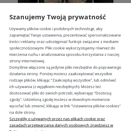
Szanujemy Twoją prywatność
Używamy plików cookie i podobnych technologii, aby
zapamiętać Twoje ustawienia, prezentować spersonalizowane
treści i reklamy oraz udostępniać funkcje związane z mediami
społecznościowymi. Pliki cookie wykorzystujemy również do
Samuraj Japoński Styl Z Wojownikiem Bushido Katana Męska bluza
mierzenia ruchu i analizowania sposobu korzystania z naszej
89,88 zł
strony internetowej.
Domyślnie włączone są jedynie pliki niezbędne do poprawnego
działania strony. Poniżej możesz zaakceptować wszystkie
rodzaje plików, klikając “Zaakceptuj wszystkie”, lub odmówić
ich używania (z wyjątkiem niezbędnych). Możesz też
Sprawdź nasze social media
dostosować pliki do swoich potrzeb, wybierając “Dostosuj
zgody”. Udzieloną zgodę możesz w dowolnym momencie
wycofać lub zmienić, klikając w link “Ustawienia plików cookies”
na dole strony.
Szczegóły o używanych przez nas plikach cookie oraz
zasadach przetwarzania danych osobowych znajdziesz w