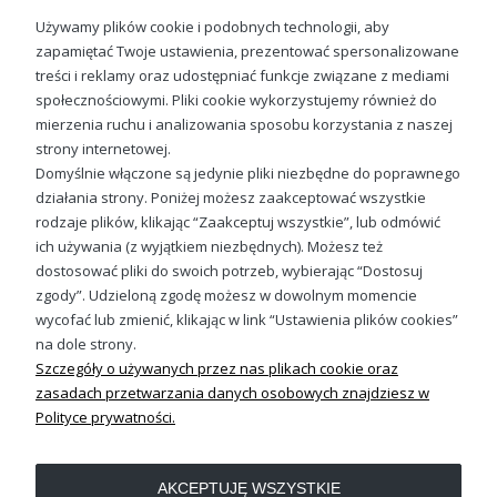
Używamy plików cookie i podobnych technologii, aby
zapamiętać Twoje ustawienia, prezentować spersonalizowane
treści i reklamy oraz udostępniać funkcje związane z mediami
społecznościowymi. Pliki cookie wykorzystujemy również do
Kompas Róża Wiatrów Męska bluza
mierzenia ruchu i analizowania sposobu korzystania z naszej
89,88 zł
strony internetowej.
Domyślnie włączone są jedynie pliki niezbędne do poprawnego
działania strony. Poniżej możesz zaakceptować wszystkie
rodzaje plików, klikając “Zaakceptuj wszystkie”, lub odmówić
ich używania (z wyjątkiem niezbędnych). Możesz też
Sprawdź nasze social media
dostosować pliki do swoich potrzeb, wybierając “Dostosuj
zgody”. Udzieloną zgodę możesz w dowolnym momencie
wycofać lub zmienić, klikając w link “Ustawienia plików cookies”
na dole strony.
Szczegóły o używanych przez nas plikach cookie oraz
zasadach przetwarzania danych osobowych znajdziesz w
Polityce prywatności.
OBSŁUGA KLIENTA
AKCEPTUJĘ WSZYSTKIE