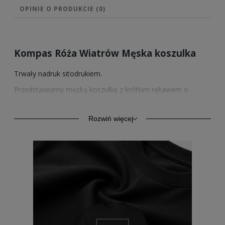
OPINIE O PRODUKCIE (0)
Kompas Róża Wiatrów Męska koszulka
Trwały nadruk sitodrukiem.
Przedstawiamy męską koszulkę z krótkim rękawem o
podwyższonej gramaturze 185/195g/m2. Wyprodukowana z
bawełny o podwyższonej wytrzymałości. Klasyczny krój i
styl zapewnia komfort codziennego użytkowania. Kołnierzyk
Rozwiń więcej
wykończony ściągaczem z taśmą wzmacniającą na karku z
tego samego materiału.