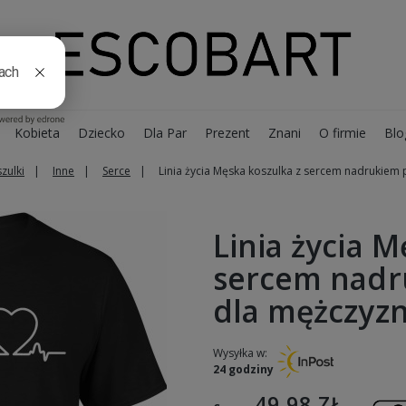
Kobieta
Dziecko
Dla Par
Prezent
Znani
O firmie
Blo
zulki
Inne
Serce
Linia życia Męska koszulka z sercem nadrukiem 
Linia życia M
sercem nadr
dla mężczyzn
Wysyłka w:
24 godziny
49,98 ZŁ