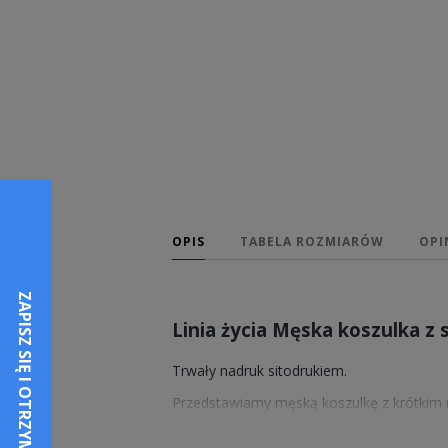
OPIS
TABELA ROZMIARÓW
OPI
Linia życia Męska koszulka 
Trwały nadruk sitodrukiem.
Przedstawiamy męską koszulkę z krótki
wytrzymałości. Klasyczny krój i styl zap
tego samego materiału.