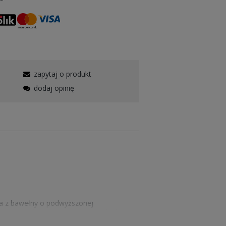
zapytaj o produkt
dodaj opinię
a z bawełny o podwyższonej
gaczem z taśmą wzmacniającą na karku z