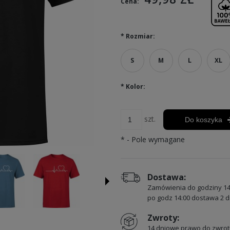
Cena:
*
Rozmiar:
S
M
L
XL
*
Kolor:
szt.
Do koszyka
*
- Pole wymagane
Dostawa:
Zamówienia do godziny 14
po godz 14:00 dostawa 2 d
Zwroty:
14 dniowe prawo do zwrot