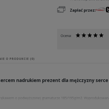
Zapłać przez:
Ocena:
NIE O PRODUKCIE (0)
z sercem nadrukiem prezent dla mężczyzny serce
m rękawem o podwyższonej gramaturze 185/195g/m2. Wyprodukowan
ewnia komfort codziennego użytkowania. Kołnierzyk wykończony ścią