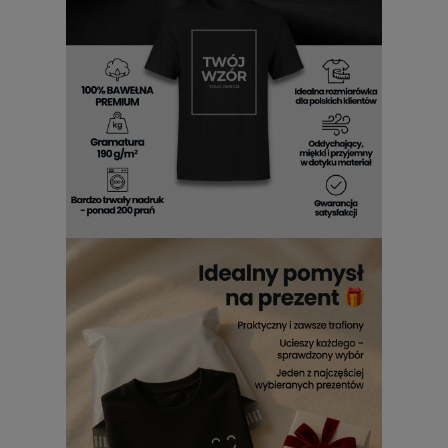
męska
Komfort noszenia to podstawa. Miękka bawełna sprawia, że
koszulka dobrze układa się na ciele i nie krępuje ruchów.
Dzięki temu można ją nosić przez cały dzień bez uczucia
dyskomfortu.
Męska
koszulka z napisem Nie zesraj
się
została zaprojektowana z myślą o codziennej wygodzie.
Uniwersalny krój sprawia, że pasuje do wielu stylizacji i
różnych okazji. To ubranie, które po prostu dobrze się nosi,
bez zbędnych udziwnień.
Koszulka Nie zesraj się męska
z nadrukiem
daje swobodę i naturalność w każdej sytuacji.
Oddychający materiał sprawdza się zarówno w cieplejsze
dni, jak i pod bluzą.
Koszulka Nie zesraj się z nadrukiem
męska
to wybór dla osób ceniących wygodę bez
kompromisów.
Męska koszulka Nie zesraj się z
nadrukiem
Ta koszulka sprawdzi się w wielu codziennych momentach.
Można ją założyć na spacer, szybkie wyjście do miasta albo
spotkanie ze znajomymi. Jej swobodny charakter dobrze
odnajduje się w luźnych stylizacjach.
Koszulka Nie zesraj