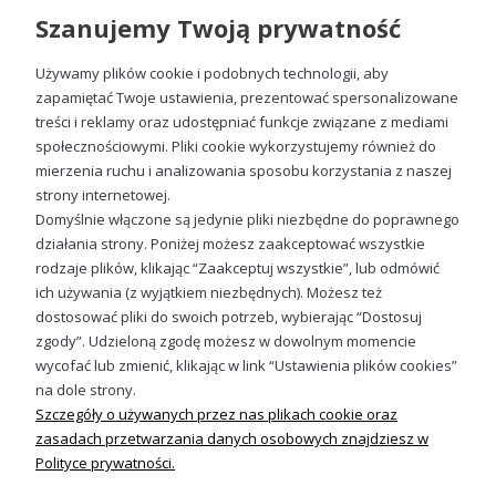
Szanujemy Twoją prywatność
Używamy plików cookie i podobnych technologii, aby
zapamiętać Twoje ustawienia, prezentować spersonalizowane
treści i reklamy oraz udostępniać funkcje związane z mediami
społecznościowymi. Pliki cookie wykorzystujemy również do
Masz nie zesraj się Męska bluza
mierzenia ruchu i analizowania sposobu korzystania z naszej
89,88 zł
strony internetowej.
Domyślnie włączone są jedynie pliki niezbędne do poprawnego
działania strony. Poniżej możesz zaakceptować wszystkie
rodzaje plików, klikając “Zaakceptuj wszystkie”, lub odmówić
ich używania (z wyjątkiem niezbędnych). Możesz też
Sprawdź nasze social media
dostosować pliki do swoich potrzeb, wybierając “Dostosuj
zgody”. Udzieloną zgodę możesz w dowolnym momencie
wycofać lub zmienić, klikając w link “Ustawienia plików cookies”
na dole strony.
Szczegóły o używanych przez nas plikach cookie oraz
zasadach przetwarzania danych osobowych znajdziesz w
Polityce prywatności.