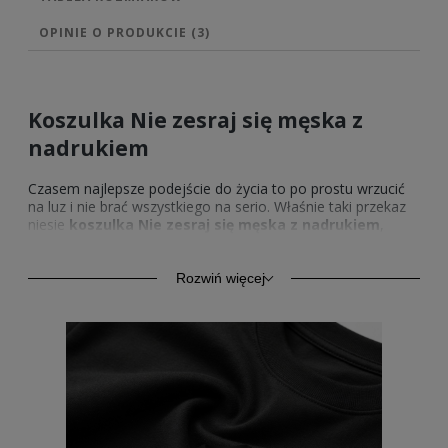
OPINIE O PRODUKCIE (3)
Koszulka Nie zesraj się męska z
nadrukiem
Czasem najlepsze podejście do życia to po prostu wrzucić
na luz i nie brać wszystkiego na serio. Właśnie taki przekaz
niesie
koszulka Nie zesraj się męska z nadrukiem
,
która mówi wprost to, co wielu myśli. Ten humorystyczny
tekst działa jak szybki reset napięcia w codziennych
sytuacjach. Dzięki temu łatwiej podejść do różnych spraw z
Rozwiń więcej
dystansem i lekkim uśmiechem.
Nie zesraj się koszulka z
nadrukiem męska
świetnie oddaje swobodny styl
myślenia i bezpośredniość. To propozycja dla osób, które
lubią prosty, bezpośredni komunikat bez zbędnego nadęcia.
Każde założenie tej koszulki to małe przypomnienie, żeby
nie komplikować sobie życia.
Koszulka Nie zesraj się z
nadrukiem męska
idealnie wpisuje się w codzienny luz.
Nie zesraj się koszulka z nadrukiem