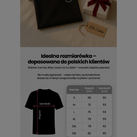
się męska z nadrukiem
nadaje outfitowi lekkości i
dystansu. To także ciekawy pomysł na prezent dla kogoś,
kto ma poczucie humoru.
Nie zesraj się koszulka z
nadrukiem męska
potrafi wywołać uśmiech już przy
pierwszym spojrzeniu. Taki upominek jest prosty, ale
zapada w pamięć.
Koszulka z napisem Nie zesraj się
męska
jest wygodnym i charakterystycznym elementem
garderoby niezależnie od okazji.