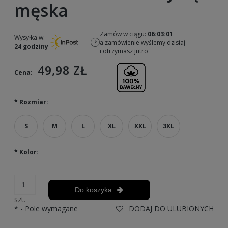
męska
Zamów w ciągu:
06:03:01
Wysyłka w:
a zamówienie wyślemy dzisiaj
24 godziny
i otrzymasz jutro
49,98 ZŁ
Cena:
*
Rozmiar:
S
M
L
XL
XXL
3XL
*
Kolor:
Do koszyka
szt.
*
- Pole wymagane
DODAJ DO ULUBIONYCH