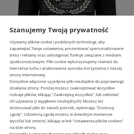
Szanujemy Twoją prywatność
Używamy plików cookie i podobnych technologii, aby
zapamiętać Twoje ustawienia, prezentować spersonalizowane
treści i reklamy oraz udostępniać funkcje związane z mediami
społecznościowymi. Pliki cookie wykorzystujemy również do
Mąż - jednostka do zadań specjalnych prezent dla męża Męska bluza
mierzenia ruchu i analizowania sposobu korzystania z naszej
89,88 zł
strony internetowej.
Domyślnie włączone są jedynie pliki niezbędne do poprawnego
działania strony. Poniżej możesz zaakceptować wszystkie
rodzaje plików, klikając “Zaakceptuj wszystkie”, lub odmówić
ich używania (z wyjątkiem niezbędnych). Możesz też
Sprawdź nasze social media
dostosować pliki do swoich potrzeb, wybierając “Dostosuj
zgody”. Udzieloną zgodę możesz w dowolnym momencie
wycofać lub zmienić, klikając w link “Ustawienia plików cookies”
na dole strony.