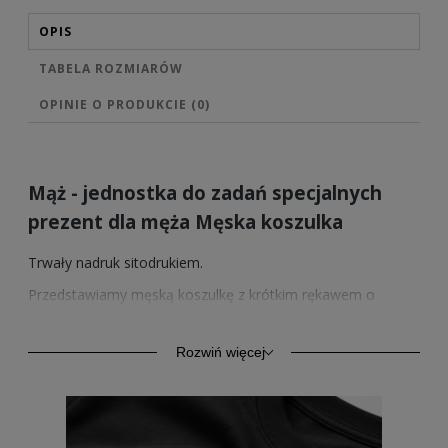
OPIS
TABELA ROZMIARÓW
OPINIE O PRODUKCIE (0)
Mąż - jednostka do zadań specjalnych
prezent dla męża Męska koszulka
Trwały nadruk sitodrukiem.
Przedstawiamy męską koszulkę z krótkim rękawem o
podwyższonej gramaturze 185/195g/m2. Wyprodukowana z
bawełny o podwyższonej wytrzymałości. Klasyczny krój i
styl zapewnia komfort codziennego użytkowania. Kołnierzyk
Rozwiń więcej
wykończony ściągaczem z taśmą wzmacniającą na karku z
tego samego materiału.