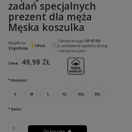
zadań specjalnych
prezent dla męża
Męska koszulka
Zamów w ciągu:
01:07:52
Wysyłka w:
a zamówienie wyślemy dzisiaj
24 godziny
i otrzymasz jutro
49,98 ZŁ
Cena:
*
Rozmiar:
S
M
L
XL
XXL
3XL
*
Kolor:
Do koszyka