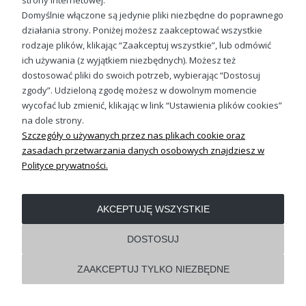
strony internetowej.
Domyślnie włączone są jedynie pliki niezbędne do poprawnego
działania strony. Poniżej możesz zaakceptować wszystkie
OBSŁUGA KLIENTA
rodzaje plików, klikając “Zaakceptuj wszystkie”, lub odmówić
ich używania (z wyjątkiem niezbędnych). Możesz też
dostosować pliki do swoich potrzeb, wybierając “Dostosuj
REGULAMINY
zgody”. Udzieloną zgodę możesz w dowolnym momencie
wycofać lub zmienić, klikając w link “Ustawienia plików cookies”
Pokaż pełną wersję strony
na dole strony.
Szczegóły o używanych przez nas plikach cookie oraz
Shoper.pl
zasadach przetwarzania danych osobowych znajdziesz w
Polityce prywatności.
AKCEPTUJĘ WSZYSTKIE
DOSTOSUJ
ZAAKCEPTUJ TYLKO NIEZBĘDNE