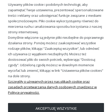
Używamy plików cookie i podobnych technologii, aby
zapamiętać Twoje ustawienia, prezentować spersonalizowane
treści i reklamy oraz udostępniać funkcje związane z mediami
społecznościowymi. Pliki cookie wykorzystujemy również do
Wilk Męska bluza z kapturem bieszczady
mierzenia ruchu i analizowania sposobu korzystania z naszej
99,88 zł
strony internetowej.
Domyślnie włączone są jedynie pliki niezbędne do poprawnego
działania strony. Poniżej możesz zaakceptować wszystkie
rodzaje plików, klikając “Zaakceptuj wszystkie”, lub odmówić
ich używania (z wyjątkiem niezbędnych). Możesz też
Sprawdź nasze social media
dostosować pliki do swoich potrzeb, wybierając “Dostosuj
zgody”. Udzieloną zgodę możesz w dowolnym momencie
wycofać lub zmienić, klikając w link “Ustawienia plików cookies”
na dole strony.
Szczegóły o używanych przez nas plikach cookie oraz
zasadach przetwarzania danych osobowych znajdziesz w
Polityce prywatności.
OBSŁUGA KLIENTA
AKCEPTUJĘ WSZYSTKIE