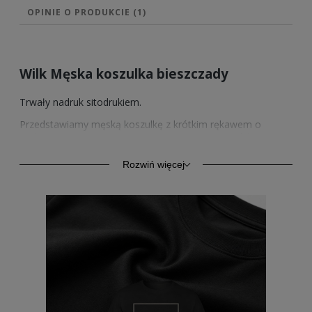
OPINIE O PRODUKCIE (1)
Wilk Męska koszulka bieszczady
Trwały nadruk sitodrukiem.
Przedstawiamy męską koszulkę z krótkim rękawem o
podwyższonej gramaturze 185/195g/m2. Wyprodukowana z
bawełny o podwyższonej wytrzymałości. Klasyczny krój i
styl zapewnia komfort codziennego użytkowania. Kołnierzyk
Rozwiń więcej
wykończony ściągaczem z taśmą wzmacniającą na karku z
tego samego materiału.