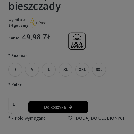
bieszczady
Wysyłka w:
24 godziny
49,98 ZŁ
Cena:
*
Rozmiar:
S
M
L
XL
XXL
3XL
*
Kolor:
Do koszyka
szt.
*
- Pole wymagane
DODAJ DO ULUBIONYCH