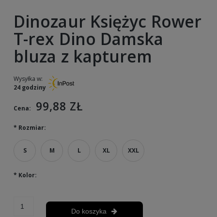
Dinozaur Księżyc Rower
T-rex Dino Damska
bluza z kapturem
Wysyłka w:
24 godziny
99,88 ZŁ
Cena:
*
Rozmiar:
S
M
L
XL
XXL
*
Kolor:
Do koszyka