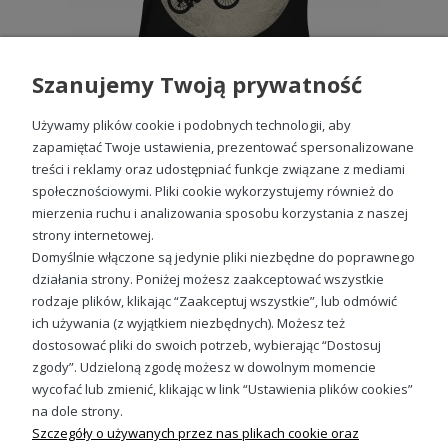
Szanujemy Twoją prywatność
Używamy plików cookie i podobnych technologii, aby
zapamiętać Twoje ustawienia, prezentować spersonalizowane
treści i reklamy oraz udostępniać funkcje związane z mediami
społecznościowymi. Pliki cookie wykorzystujemy również do
Dinozaur Księżyc Rower T-rex Dino Damska koszulka
mierzenia ruchu i analizowania sposobu korzystania z naszej
49,98 zł
strony internetowej.
Domyślnie włączone są jedynie pliki niezbędne do poprawnego
działania strony. Poniżej możesz zaakceptować wszystkie
rodzaje plików, klikając “Zaakceptuj wszystkie”, lub odmówić
ich używania (z wyjątkiem niezbędnych). Możesz też
Sprawdź nasze social media
dostosować pliki do swoich potrzeb, wybierając “Dostosuj
zgody”. Udzieloną zgodę możesz w dowolnym momencie
wycofać lub zmienić, klikając w link “Ustawienia plików cookies”
na dole strony.
Szczegóły o używanych przez nas plikach cookie oraz