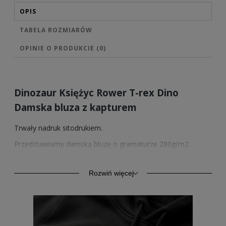
OPIS
TABELA ROZMIARÓW
OPINIE O PRODUKCIE (0)
Dinozaur Księżyc Rower T-rex Dino
Damska bluza z kapturem
Trwały nadruk sitodrukiem.
Przedstawiamy damską bluzę o gramaturze 280g/m2.
Wysokiej jakości bawełna zapewnia trwałość oraz komfort.
Model ten oprócz komfortu codziennego użytkowania,
znajduje zastosowanie również jako odzież sportowa.
Rozwiń więcej
Kangurkowa kieszeń, rękawy i dół ze ściągaczem.
Sprzedawane przez nas wzory nadruków posiadamy
również w wersji na bluzach z kapturem w 4 kolorach.