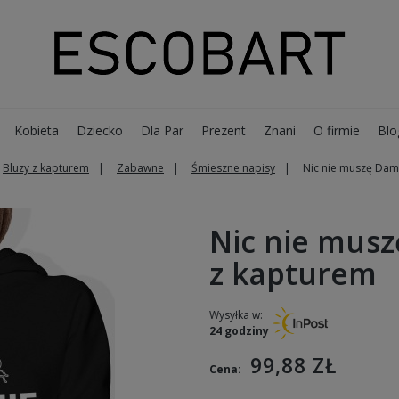
Kobieta
Dziecko
Dla Par
Prezent
Znani
O firmie
Blo
Bluzy z kapturem
Zabawne
Śmieszne napisy
Nic nie muszę Dam
Nic nie mus
z kapturem
Wysyłka w:
24 godziny
99,88 ZŁ
Cena: