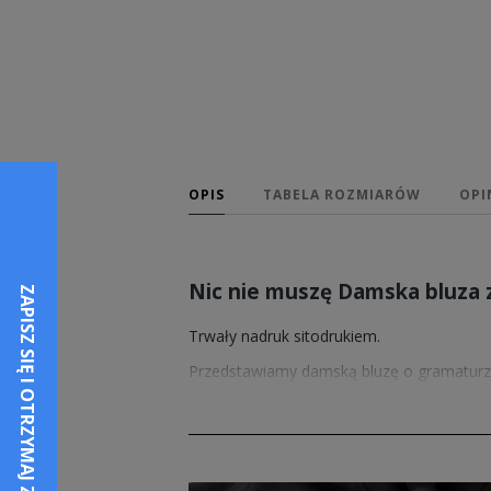
OPIS
TABELA ROZMIARÓW
OPI
Nic nie muszę Damska bluza
Trwały nadruk sitodrukiem.
Przedstawiamy damską bluzę o gramaturze
codziennego użytkowania, znajduje zasto
Sprzedawane przez nas wzory nadruków po