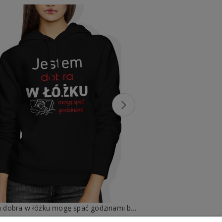
Jestem dobra w łóżku mogę spać godzinami bluza damska z kapturem
Jestem zołz
99,88 zł
99