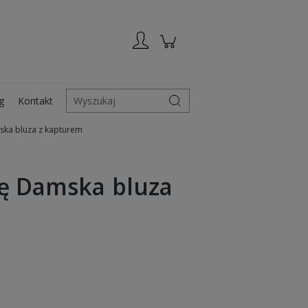
Zarejestruj się
Zaloguj się
g
Kontakt
Wyszukaj
ska bluza z kapturem
zę Damska bluza