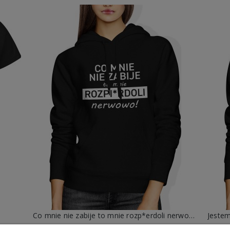
Co mnie nie zabije to mnie rozp*erdoli nerwowo bluza damska
99,88 zł