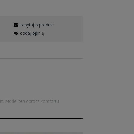
zapytaj o produkt
dodaj opinię
rt. Model ten oprócz komfortu
i dół ze ściągaczem.