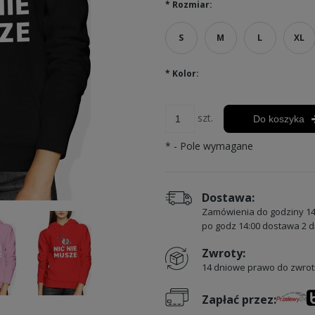
*
Rozmiar:
S
M
L
XL
*
Kolor:
szt.
Do koszyka
*
- Pole wymagane
Dostawa:
Zamówienia do godziny 14
po godz 14:00 dostawa 2 d
Zwroty:
14 dniowe prawo do zwrot
Zapłać przez: