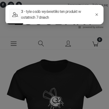
Zarejestruj się
Zaloguj się