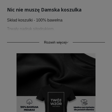
Nic nie muszę Damska koszulka
Skład koszulki - 100% bawełna
Trwały nadruk sitodrukiem.
Przedstawiamy damską koszulkę z krótkim rękawem o
podwyższonej gramaturze 185/195g/m2.
Rozwiń więcej
Wyprodukowana z bawełny o podwyższonej
wytrzymałości. Klasyczny krój i styl zapewnia komfort
codziennego użytkowania. Kołnierzyk wykończony
ściągaczem z taśmą wzmacniającą na karku z tego
samego materiału.