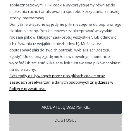
społecznościowymi. Pliki cookie wykorzystujemy również do
Nic nie muszę Damska bluza z kapturem
mierzenia ruchu i analizowania sposobu korzystania z naszej
99,88 zł
strony internetowej.
Domyślnie włączone są jedynie pliki niezbędne do poprawnego
działania strony. Poniżej możesz zaakceptować wszystkie
rodzaje plików, klikając “Zaakceptuj wszystkie”, lub odmówić
ich używania (z wyjątkiem niezbędnych). Możesz też
Sprawdź nasze social media
dostosować pliki do swoich potrzeb, wybierając “Dostosuj
zgody”. Udzieloną zgodę możesz w dowolnym momencie
wycofać lub zmienić, klikając w link “Ustawienia plików cookies”
na dole strony.
Szczegóły o używanych przez nas plikach cookie oraz
zasadach przetwarzania danych osobowych znajdziesz w
Polityce prywatności.
OBSŁUGA KLIENTA
AKCEPTUJĘ WSZYSTKIE
REGULAMINY
DOSTOSUJ