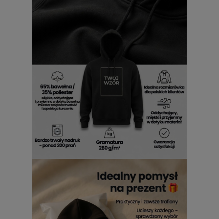
Bluzę wykonano z bawełny o gramaturze 280 g/m2. Taki
parametr wspiera odczucie solidniejszej odzieży i przekłada
się na komfort oraz trwałość w regularnym użytkowaniu. Ta
bluza koniczyna 4 listna męska z kapturem sprawdzi się
zarówno dla mężczyzn, którzy chcą bluzy z kapturem z
motywem 4-listnej koniczyny, jak i dla osób stawiających na
bawełniany materiał i wygodę noszenia, a także dla tych,
którzy lubią połączenie stylu casual i sportowego.
Krój bluzy koniczyny 4-listnej:
kaptur, kangurkowa kieszeń i
ściągacze
Na wygodę tej bluzy pracują też detale konstrukcyjne. Jest
tu kaptur, praktyczna kangurkowa kieszeń oraz ściągacze na
rękawach i dole. Takie wykończenie pomaga lepiej układać
się bluzie na sylwetce i zwiększa komfort podczas noszenia.
Każdy z tych elementów – kaptur jako praktyczny element
bluzy, kangurkowa kieszeń na drobiazgi oraz ściągacze na
rękawach i dole dla lepszego dopasowania – przyczynia się
do funkcjonalności całego modelu.
Bluza koniczyna 4-listna do