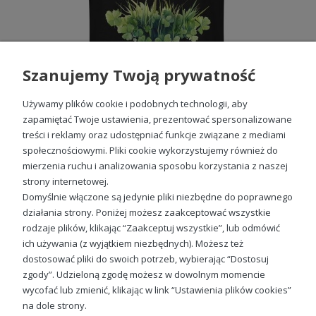
Szanujemy Twoją prywatność
Używamy plików cookie i podobnych technologii, aby
zapamiętać Twoje ustawienia, prezentować spersonalizowane
treści i reklamy oraz udostępniać funkcje związane z mediami
społecznościowymi. Pliki cookie wykorzystujemy również do
Koszulka z koniczynką męska z nadrukiem
mierzenia ruchu i analizowania sposobu korzystania z naszej
49,98 zł
strony internetowej.
Domyślnie włączone są jedynie pliki niezbędne do poprawnego
działania strony. Poniżej możesz zaakceptować wszystkie
rodzaje plików, klikając “Zaakceptuj wszystkie”, lub odmówić
ich używania (z wyjątkiem niezbędnych). Możesz też
Sprawdź nasze social media
dostosować pliki do swoich potrzeb, wybierając “Dostosuj
zgody”. Udzieloną zgodę możesz w dowolnym momencie
wycofać lub zmienić, klikając w link “Ustawienia plików cookies”
na dole strony.