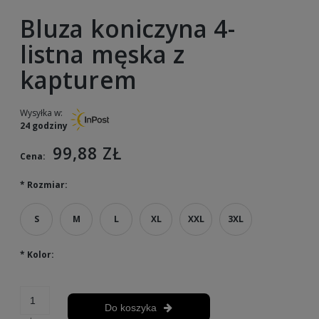
Bluza koniczyna 4-
listna męska z
kapturem
Wysyłka w:
24 godziny
99,88 ZŁ
Cena:
*
Rozmiar:
S
M
L
XL
XXL
3XL
*
Kolor:
Do koszyka