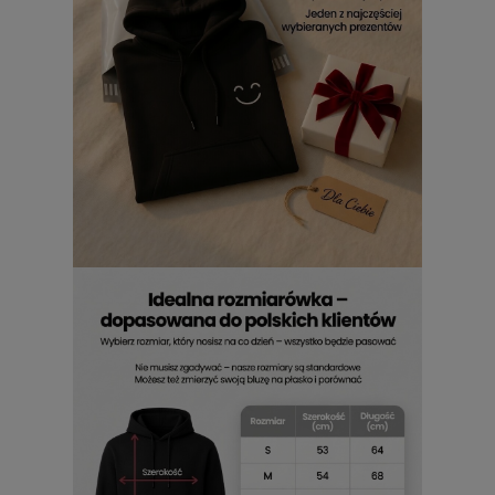
codziennego użytku i sportowych
zestawów
Ten model został opisany jako bluza, która oprócz
komfortu codziennego użytkowania znajduje zastosowanie
również jako odzież sportowa. To dobry wybór, jeśli
szukasz jednej rzeczy do kilku scenariuszy: na spacer, do
luźnego zestawu albo na lżejszą aktywność. Sprawdzi się na
co dzień, gdy chcesz postawić na wygodę i swobodę, na
lżejszą aktywność i sportowy zestaw, a także do stylizacji z
wyraźnym nadrukiem.
Nadruk „Listna" na bluzie
koniczyny 4-listnej i dostępne
warianty
Wzór „Listna" pojawia się tu jako nadruk, który buduje
rozpoznawalność całego modelu. Jeśli podoba Ci się sam
motyw, warto wiedzieć, że jest dostępny także w innych
wersjach: na bluzach z kapturem w 4 kolorach, na bluzach
bez kaptura w 4 kolorach oraz na męskich koszulkach w 2
kolorach.