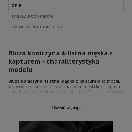
OPIS
TABELA ROZMIARÓW
OPINIE O PRODUKCIE (0)
Bluza koniczyna 4-listna męska z
kapturem – charakterystyka
modelu
Bluza koniczyna 4 listna męska z kapturem
to model,
który od razu pokazuje swój charakter: męski krój, kaptur i
nadruk „4 listna koniczynka". Wzór „Listna" jest tu głównym
akcentem wizualnym, a całość pozostaje praktyczna w
codziennym noszeniu.
Rozwiń więcej
Materiał bluzy koniczyny 4-listnej:
280 g/m2 bawełny dla komfortu