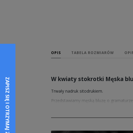
OPIS
TABELA ROZMIARÓW
OPI
W kwiaty stokrotki Męska bl
Trwały nadruk sitodrukiem.
Przedstawiamy męską bluzę o gramaturze 
użytkowania, znajduje zastosowanie równi
Sprzedawane przez nas wzory nadruków pos
męskich koszulkach w 2 kolorach.