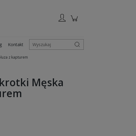
Zarejestruj się
Zaloguj się
g
Kontakt
Wyszukaj
bluza z kapturem
krotki Męska
turem