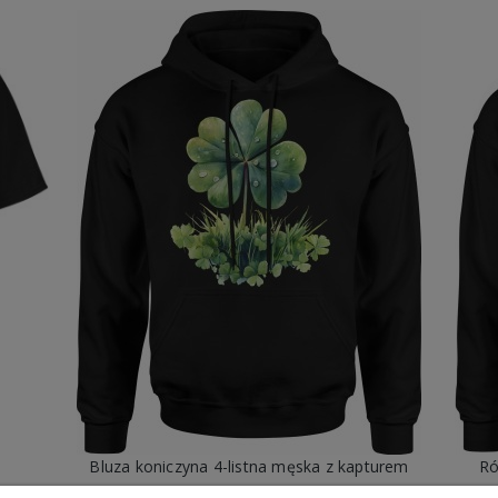
a
Bluza koniczyna 4-listna męska z kapturem
Ró
99,88 zł