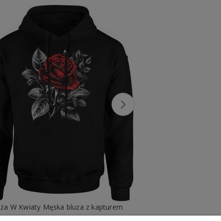
ża W Kwiaty Męska bluza z kapturem
W kwiaty stok
99,88 zł
89