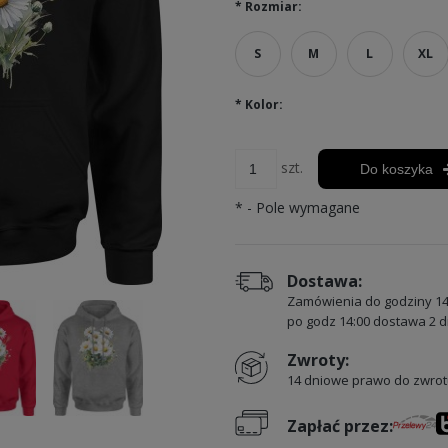
*
Rozmiar:
S
M
L
XL
*
Kolor:
szt.
Do koszyka
*
- Pole wymagane
Dostawa:
Zamówienia do godziny 14
po godz 14:00 dostawa 2 d
Zwroty:
14 dniowe prawo do zwrot
Zapłać przez: