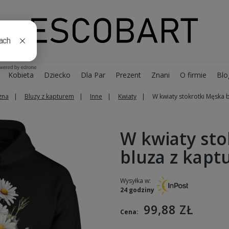
Kobieta
Dziecko
Dla Par
Prezent
Znani
O firmie
Blo
zna
Bluzy z kapturem
Inne
Kwiaty
W kwiaty stokrotki Męska 
W kwiaty sto
bluza z kap
Wysyłka w:
24 godziny
99,88 ZŁ
Cena: